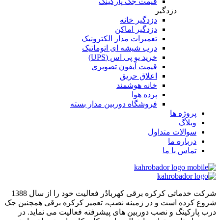
قیمت جک پارکینگ
دزدگیر
دزدگیر خانه
دزدگیر اماکن
تعمیرات مدار الکترونیک
درب شیشه ای اتوماتیک
خرید یو پی اس (UPS)
قیمت آیفون تصویری
اعلاق حریق
خانه هوشمند
پرده هوا
فروشگاه دوربین مدار بسته
پروژه ها
وبلاگ
سوالات متداول
درباره ما
تماس با ما
شرکت خدماتی کرکره برقی کهربادُر فعالیت خود را از سال 1388
شروع کرده است و در زمینه نصب، تعمیر کرکره برقی همچنین جک
درب پارکینگ و نصب دوربین های پیشرفته فعالیت می نماید. در