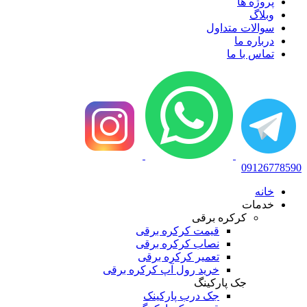
پروژه ها
وبلاگ
سوالات متداول
درباره ما
تماس با ما
09126778590
خانه
خدمات
کرکره برقی
قیمت کرکره برقی
نصاب کرکره برقی
تعمیر کرکره برقی
خرید رول آپ کرکره برقی
جک پارکینگ
جک درب پارکینک