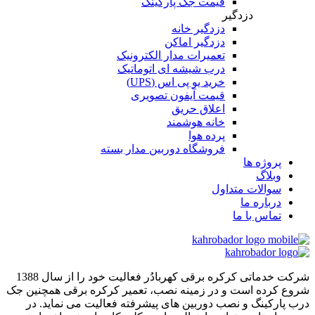
قیمت جک پارکینگ
دزدگیر
دزدگیر خانه
دزدگیر اماکن
تعمیرات مدار الکترونیک
درب شیشه ای اتوماتیک
خرید یو پی اس (UPS)
قیمت آیفون تصویری
اعلاق حریق
خانه هوشمند
پرده هوا
فروشگاه دوربین مدار بسته
پروژه ها
وبلاگ
سوالات متداول
درباره ما
تماس با ما
شرکت خدماتی کرکره برقی کهربادُر فعالیت خود را از سال 1388
شروع کرده است و در زمینه نصب، تعمیر کرکره برقی همچنین جک
درب پارکینگ و نصب دوربین های پیشرفته فعالیت می نماید. در