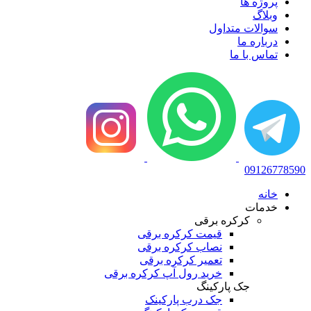
پروژه ها
وبلاگ
سوالات متداول
درباره ما
تماس با ما
09126778590
خانه
خدمات
کرکره برقی
قیمت کرکره برقی
نصاب کرکره برقی
تعمیر کرکره برقی
خرید رول آپ کرکره برقی
جک پارکینگ
جک درب پارکینک