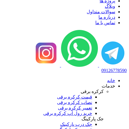
پروژه ها
وبلاگ
سوالات متداول
درباره ما
تماس با ما
09126778590
خانه
خدمات
کرکره برقی
قیمت کرکره برقی
نصاب کرکره برقی
تعمیر کرکره برقی
خرید رول آپ کرکره برقی
جک پارکینگ
جک درب پارکینک