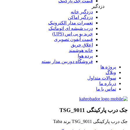
قیمت جک پارکینگ
دزدگیر
دزدگیر خانه
دزدگیر اماکن
تعمیرات مدار الکترونیک
درب شیشه ای اتوماتیک
خرید یو پی اس (UPS)
قیمت آیفون تصویری
اعلاق حریق
خانه هوشمند
پرده هوا
فروشگاه دوربین مدار بسته
پروژه ها
وبلاگ
سوالات متداول
درباره ما
تماس با ما
جک درب پارکینگی TSG_9011
جک درب پارکینگی TSG_9011 برند Taba