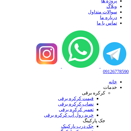
پروژه ها
وبلاگ
سوالات متداول
درباره ما
تماس با ما
09126778590
خانه
خدمات
کرکره برقی
قیمت کرکره برقی
نصاب کرکره برقی
تعمیر کرکره برقی
خرید رول آپ کرکره برقی
جک پارکینگ
جک درب پارکینک