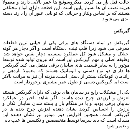
حالت قبل باز می گردد. میکروسوئیچ ها عمر بالایی دارند و معمولا
هزینه نصب آن ها بسیار پایین است. این قطعه دارای انواع مختلفی
هستند که بر اساس ولتاژ و جریانی که توانایی عبور آن را دارند دسته
بندی می شوند.
گیربکس
گیربکش در تمام دستگاه های برقی یکی از حیاتی ترین قطعات
معرفی می شود زیرا قلب تپنده دستگاه است و اگر دچار هر گونه
اختلال و مشکل شود کل عملکرد سیستم دچار نقص خواهد شد.
وظیفه اصلی و مهم گیربکس این است که نیروی تولید شده توسط
موتور را به سایر قسمت های سایبان برقی منتقل می کند. گیربکس
ها دارای دو نوع دستی و اتوماتیک هستند که معمولا بازدهی و
راندمان اتوماتیک بیشتر از دستی است. هزینه آن نیز به مراتب بالاتر
است اما گیربکس دستی از طول عمر بیشتری برخوردار است.
یکی از مشکلات رایج در سایبان های برقی که دارای گیربکس هستند
لغزش و لرزیدن چرخ دنده هاست. اگر شاهد تاخیر در عملکرد
سایبان برقی بودید و یا در هنگام باز و بسته شدن سایبان تکان و
لرزش را احساس کردید نشان دهنده لغزش چرخ دنده ها در
گیربکس است. همچنین افزایش دور موتور نیز نشان دهنده این
مساله است که باید سریعا توسط متخصصین و تکنسین ها عیب یابی
و تعمیر شود.