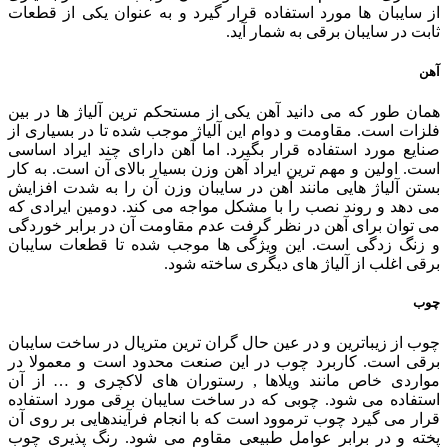
از سایبان ها مورد استفاده قرار گیرد و به عنوان یکی از قطعات
ثابت در سایبان برقی به شمار آید.
آهن
همان طور که می دانید آهن یکی از مستحکم ترین آلیاژ ها در بین
فلزات است. مقاومت و دوام این آلیاژ موجب شده تا در بسیاری از
صنایع مورد استفاده قرار بگیرد. اما آهن دارای چند ایراد اساسی
است. اولین و مهم ترین ایراد آهن وزن بسیار بالای آن است. به کار
بستن آلیاژ هایی مانند آهن در سایبان وزن آن را به شدت افزایش
می دهد و روند نصب را با مشکل مواجه می کند. دومین ایرادی که
می توان برای آهن در نظر گرفت عدم مقاومت آن در برابر خوردگی
و زنگ زدگی است. این ویژگی ها موجب شده تا قطعات سایبان
برقی اغلب از آلیاژ های دیگری ساخته شود.
چوب
چوب از زیباترین و در عین حال گران ترین متریال در ساخت سایبان
برقی است. کاربرد چوب در این صنعت محدود است و معمولا در
مواردی خاص مانند ویلاها , رستوران های لاکچری و … از آن
استفاده می شود. چوبی که در ساخت سایبان برقی مورد استفاده
قرار می گیرد چوب ترموود است که با انجام فرآیندهایی بر روی آن
پخته و در برابر عوامل طبیعی مقاوم می شود. رنگ پذیری چوب