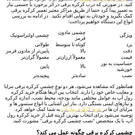
کنید. در صورتی که درب کرکره برقی در اثر برخورد با جسمی نیاز
به تعمیر پیدا کرد حتما از طریق مراکز معتبر تعمیر کرکره برقی
کمک بگیرید و خودتان به تنهایی اقدام نکنید. در ادامه به بررسی
انواع این دستگاه خواهیم پرداخت:
چشمی مادون
ویژگی
چشمی اولتراسونیک
قرمز
برد
کوتاه تا متوسط
طولانی
دقت
بالا
پایین‌تر از مادون قرمز
قیمت
معمولاً ارزان‌تر
معمولاً گران‌تر
حساسیت به نور
بالا
پایین
خورشید
نصب
ساده‌تر
پیچیده‌تر
همانطور که مشاهده می‌شود، هر دو نوع چشمی کرکره برقی مزایا
و معایب خاص خود را دارند. انتخاب بین آن‌ها هنگام خرید کرکره
رول آپ به عوامل مختلفی مانند بودجه، محیط نصب، اندازه کرکره
و نیازهای ایمنی بستگی دارد. بنار این آشنایی با انواع سنسور ها و
مزایای آن ها در
خرید کرکره رول آپ
به شما کمک خواهد کرد.
توصیه می‌شود برای انتخاب بهترین گزینه قبل از خرید کرکره رول
آپ، با یک متخصص “نصب چشمی کرکره برقی” مشورت کنید.
چشمی کرکره برقی چگونه عمل می کند؟