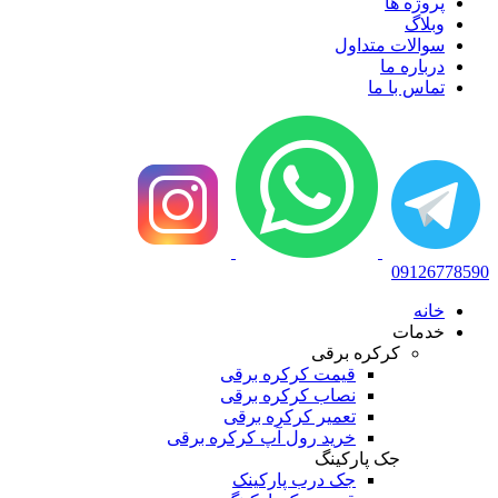
پروژه ها
وبلاگ
سوالات متداول
درباره ما
تماس با ما
09126778590
خانه
خدمات
کرکره برقی
قیمت کرکره برقی
نصاب کرکره برقی
تعمیر کرکره برقی
خرید رول آپ کرکره برقی
جک پارکینگ
جک درب پارکینک