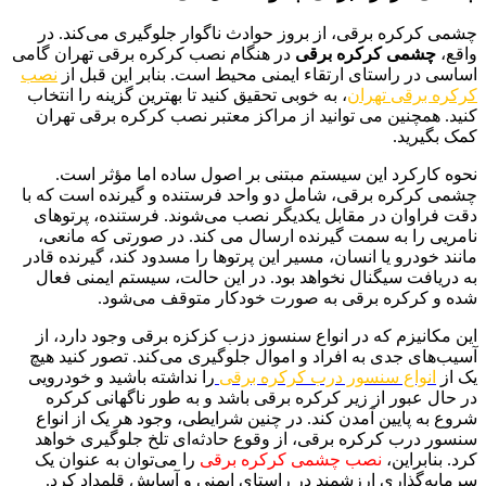
چشمی کرکره برقی، از بروز حوادث ناگوار جلوگیری می‌کند. در
واقع،
چشمی کرکره برقی
در هنگام نصب کرکره برقی تهران گامی
اساسی در راستای ارتقاء ایمنی محیط است. بنابر این قبل از
نصب
کرکره برقی تهران
، به خوبی تحقیق کنید تا بهترین گزینه را انتخاب
کنید. همچنین می توانید از مراکز معتبر نصب کرکره برقی تهران
کمک بگیرید.
نحوه کارکرد این سیستم مبتنی بر اصول ساده اما مؤثر است.
چشمی کرکره برقی، شامل دو واحد فرستنده و گیرنده است که با
دقت فراوان در مقابل یکدیگر نصب می‌شوند. فرستنده، پرتوهای
نامریی را به سمت گیرنده ارسال می کند. در صورتی که مانعی،
مانند خودرو یا انسان، مسیر این پرتوها را مسدود کند، گیرنده قادر
به دریافت سیگنال نخواهد بود. در این حالت، سیستم ایمنی فعال
شده و کرکره برقی به صورت خودکار متوقف می‌شود.
این مکانیزم که در انواع سنسوز دزب کزکزه برقی وجود دارد، از
آسیب‌های جدی به افراد و اموال جلوگیری می‌کند. تصور کنید هیچ
یک از
انواع سنسور درب کرکره برقی
را نداشته باشید و خودرویی
در حال عبور از زیر کرکره برقی باشد و به طور ناگهانی کرکره
شروع به پایین آمدن کند. در چنین شرایطی، وجود هر یک از انواع
سنسور درب کرکره برقی، از وقوع حادثه‌ای تلخ جلوگیری خواهد
کرد. بنابراین،
نصب چشمی کرکره برقی
را می‌توان به عنوان یک
سرمایه‌گذاری ارزشمند در راستای ایمنی و آسایش قلمداد کرد.