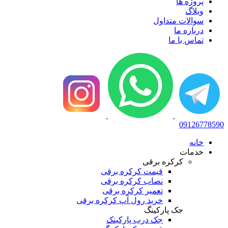
پروژه ها
وبلاگ
سوالات متداول
درباره ما
تماس با ما
09126778590
خانه
خدمات
کرکره برقی
قیمت کرکره برقی
نصاب کرکره برقی
تعمیر کرکره برقی
خرید رول آپ کرکره برقی
جک پارکینگ
جک درب پارکینک