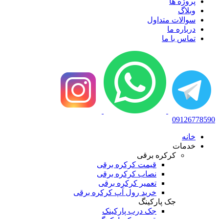
پروژه ها
وبلاگ
سوالات متداول
درباره ما
تماس با ما
09126778590
خانه
خدمات
کرکره برقی
قیمت کرکره برقی
نصاب کرکره برقی
تعمیر کرکره برقی
خرید رول آپ کرکره برقی
جک پارکینگ
جک درب پارکینک