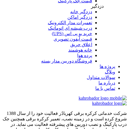
قیمت جک پارکینگ
دزدگیر
دزدگیر خانه
دزدگیر اماکن
تعمیرات مدار الکترونیک
درب شیشه ای اتوماتیک
خرید یو پی اس (UPS)
قیمت آیفون تصویری
اعلاق حریق
خانه هوشمند
پرده هوا
فروشگاه دوربین مدار بسته
پروژه ها
وبلاگ
سوالات متداول
درباره ما
تماس با ما
شرکت خدماتی کرکره برقی کهربادُر فعالیت خود را از سال 1388
شروع کرده است و در زمینه نصب، تعمیر کرکره برقی همچنین جک
درب پارکینگ و نصب دوربین های پیشرفته فعالیت می نماید. در