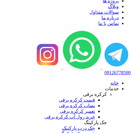
پروژه ها
وبلاگ
سوالات متداول
درباره ما
تماس با ما
09126778590
خانه
خدمات
کرکره برقی
قیمت کرکره برقی
نصاب کرکره برقی
تعمیر کرکره برقی
خرید رول آپ کرکره برقی
جک پارکینگ
جک درب پارکینک