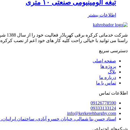
تیغه آلومینیومی صنعتی ۱۰ متری
اطلاعات بیشتر
شرکت 
راستا می توانید با خیالی راحت کلیه کار های خود اعم از نصب کرکره 
دسترسی سریع
صفحه اصلی
پروژه ها
بلاگ
درباره ما
تماس با ما
اطلاعات تماس
09126778590
09333133124
info@kerkerehbarghy.com
استاد حسن بنا شمالی، خیابان خسرو آبادی، ساختمان ایرانیان، پلاک ۱، طبقه ۴، و
شبکه‌های اجتماعی