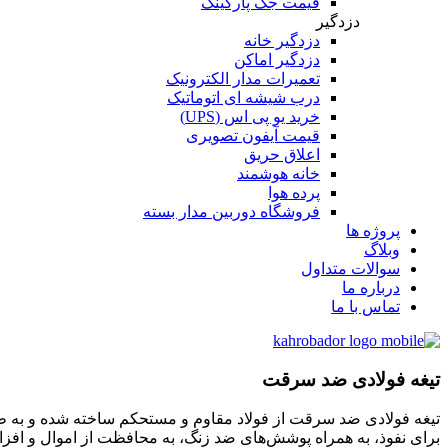
قیمت جک پارکینگ
دزدگیر
دزدگیر خانه
دزدگیر اماکن
تعمیرات مدار الکترونیک
درب شیشه ای اتوماتیک
خرید یو پی اس (UPS)
قیمت آیفون تصویری
اعلاق حریق
خانه هوشمند
پرده هوا
فروشگاه دوربین مدار بسته
پروژه ها
وبلاگ
سوالات متداول
درباره ما
تماس با ما
تیغه فولادی ضد سرقت
تیغه فولادی ضد سرقت از فولاد مقاوم و مستحکم ساخته شده و به طو
برای نفوذ، به همراه پوشش‌های ضد زنگ، به محافظت از اموال و اف