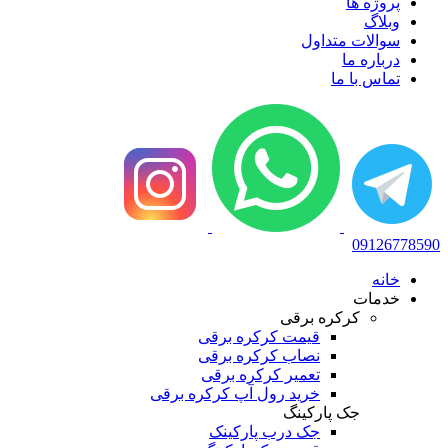
پروژه ها
وبلاگ
سوالات متداول
درباره ما
تماس با ما
09126778590
خانه
خدمات
کرکره برقی
قیمت کرکره برقی
نصاب کرکره برقی
تعمیر کرکره برقی
خرید رول آپ کرکره برقی
جک پارکینگ
جک درب پارکینک