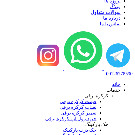
پروژه ها
وبلاگ
سوالات متداول
درباره ما
تماس با ما
09126778590
خانه
خدمات
کرکره برقی
قیمت کرکره برقی
نصاب کرکره برقی
تعمیر کرکره برقی
خرید رول آپ کرکره برقی
جک پارکینگ
جک درب پارکینک