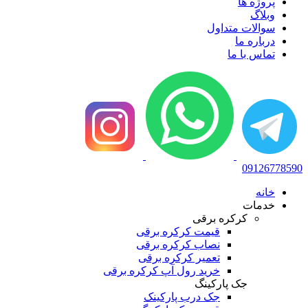
پروژه ها
وبلاگ
سوالات متداول
درباره ما
تماس با ما
09126778590
خانه
خدمات
کرکره برقی
قیمت کرکره برقی
نصاب کرکره برقی
تعمیر کرکره برقی
خرید رول آپ کرکره برقی
جک پارکینگ
جک درب پارکینک